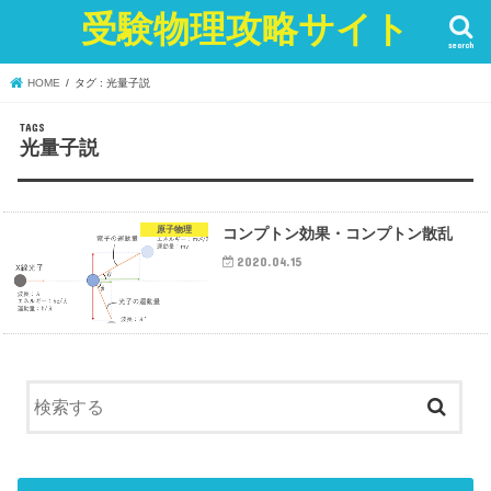
受験物理攻略サイト
search
HOME
タグ : 光量子説
光量子説
原子物理
コンプトン効果・コンプトン散乱
2020.04.15