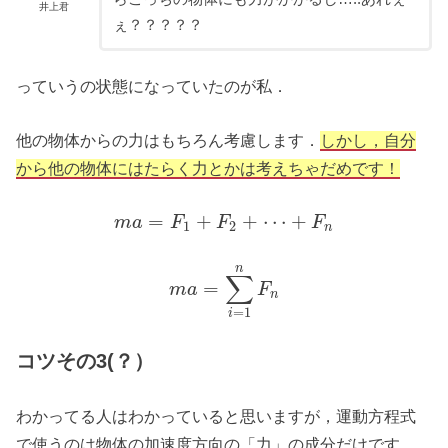
井上君
ぇ？？？？？
っていうの状態になっていたのが私．
他の物体からの力はもちろん考慮します．
しかし，自分
から他の物体にはたらく力とかは考えちゃだめです！
=
+
+
⋯
+
m
a
F
F
F
1
2
n
n
∑
=
m
a
F
n
=
1
i
コツその3(？）
わかってる人はわかっていると思いますが，運動方程式
で使うのは物体の加速度方向の「力」の成分だけです．