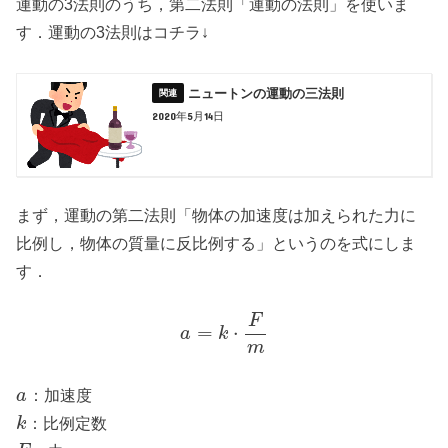
運動の3法則のうち，第二法則「運動の法則」を使いま
す．運動の3法則はコチラ↓
ニュートンの運動の三法則
2020年5月14日
まず，運動の第二法則「物体の加速度は加えられた力に
比例し，物体の質量に反比例する」というのを式にしま
す．
F
=
⋅
a
k
m
：加速度
a
：比例定数
k