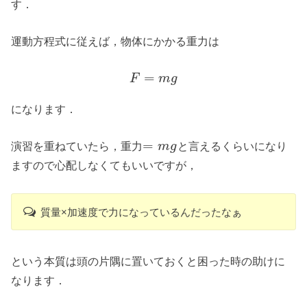
す．
運動方程式に従えば，物体にかかる重力は
=
F
m
g
になります．
=
演習を重ねていたら，重力
と言えるくらいになり
m
g
ますので心配しなくてもいいですが，
質量×加速度で力になっているんだったなぁ
という本質は頭の片隅に置いておくと困った時の助けに
なります．