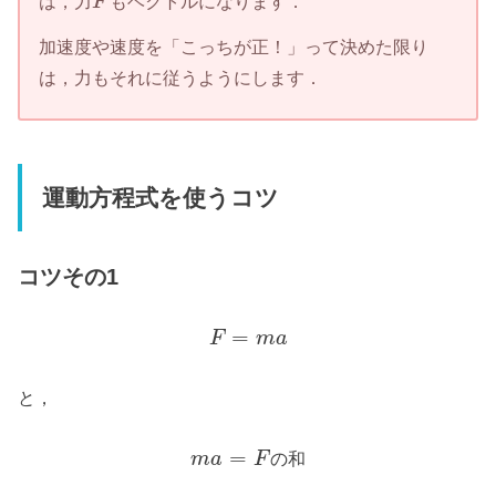
は，力
もベクトルになります．
F
加速度や速度を「こっちが正！」って決めた限り
は，力もそれに従うようにします．
運動方程式を使うコツ
コツその1
=
F
m
a
と，
=
の
和
m
a
F