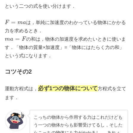
という二つの式を使い分けます．
=
は，単純に加速度のわかっている物体にかかる
F
m
a
力を求めるとき．
=
の
和
は，物体の加速度を求めたいときに使いま
m
a
F
す．「物体の質量×加速度」=「物体にはたらく力の和」
という式になります．
コツその2
必ず1つの物体について
運動方程式は
方程式を立て
，
ます．
こっちの物体から作用する力はこれだけども
う一つの物体からも影響受けてるし，そした
らこっちの物体にも力がかかるし…..あれぇ